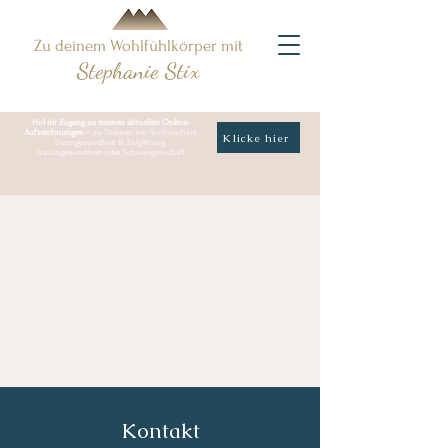
Zu deinem Wohlfühlkörper mit
Stephanie Stix
Hol dir Zugang zu meinen aktuellen Online-
Aufzeichnungen
– zu Themen wie Stoffwechsel,
Klicke hier
Darmgesundheit & Entgiftung,
Frauengesundheit oder Schwangerschaft
Kontakt