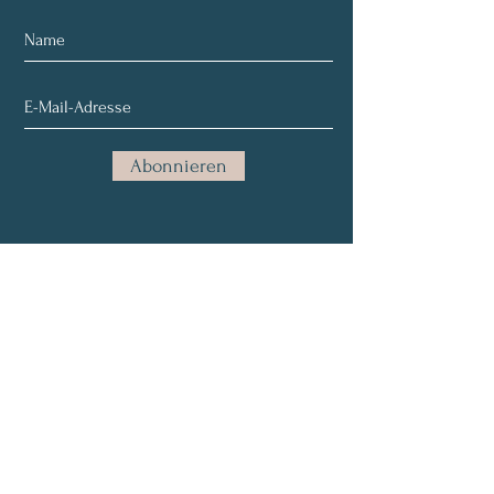
Abonnieren
Über mich
Vorträge
Kurse
Pakete & Preise
E-Mail:
info@pathofchange.at