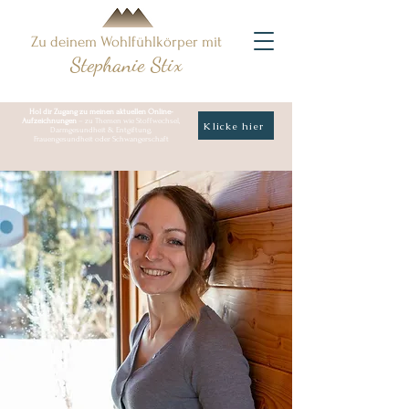
Zu deinem Wohlfühlkörper mit
Stephanie Stix
Hol dir Zugang zu meinen aktuellen Online-
Aufzeichnungen
– zu Themen wie Stoffwechsel,
Klicke hier
Darmgesundheit & Entgiftung,
Frauengesundheit oder Schwangerschaft