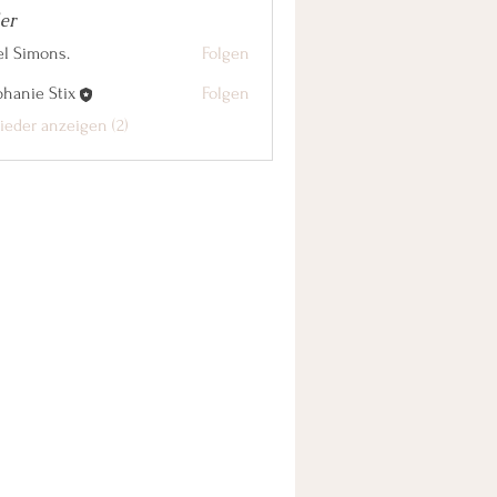
er
el Simons.
Folgen
phanie Stix
Folgen
lieder anzeigen (2)