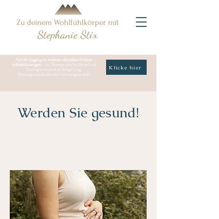
Zu deinem Wohlfühlkörper mit
Stephanie Stix
Hol dir Zugang zu meinen aktuellen Online-
Aufzeichnungen
– zu Themen wie Stoffwechsel,
Klicke hier
Darmgesundheit & Entgiftung,
Frauengesundheit oder Schwangerschaft
Werden Sie gesund!