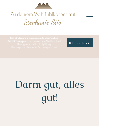
Zu deinem Wohlfühlkörper mit
Stephanie Stix
Hol dir Zugang zu meinen aktuellen Online-
Aufzeichnungen
– zu Themen wie Stoffwechsel,
Klicke hier
Darmgesundheit & Entgiftung,
Frauengesundheit oder Schwangerschaft
Darm gut, alles
gut!