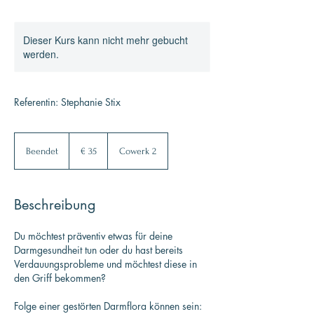
Dieser Kurs kann nicht mehr gebucht
werden.
Referentin: Stephanie Stix
35
Euro
Beendet
B
€ 35
Cowerk 2
e
e
n
Beschreibung
d
e
t
Du möchtest präventiv etwas für deine
Darmgesundheit tun oder du hast bereits
Verdauungsprobleme und möchtest diese in
den Griff bekommen?
Folge einer gestörten Darmflora können sein: